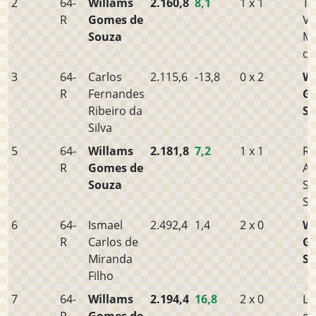
2
64-
Willams
2.160,8
8,1
1 x 1
Th
R
Gomes de
Vi
Souza
M
de
3
64-
Carlos
2.115,6
-13,8
0 x 2
Wi
R
Fernandes
G
Ribeiro da
S
Silva
5
64-
Willams
2.181,8
7,2
1 x 1
R
R
Gomes de
Al
Souza
Sa
Si
6
64-
Ismael
2.492,4
1,4
2 x 0
Wi
R
Carlos de
G
Miranda
S
Filho
7
64-
Willams
2.194,4
16,8
2 x 0
Le