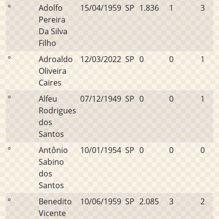
º
Adolfo
15/04/1959
SP
1.836
1
3
Pereira
Da Silva
Filho
º
Adroaldo
12/03/2022
SP
0
0
1
Oliveira
Caires
º
Alfeu
07/12/1949
SP
0
0
1
Rodrigues
dos
Santos
º
Antônio
10/01/1954
SP
0
0
0
Sabino
dos
Santos
º
Benedito
10/06/1959
SP
2.085
3
2
Vicente