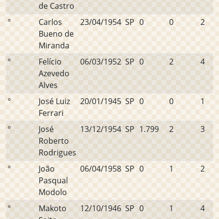
de Castro
º
Carlos
23/04/1954
SP
0
0
2
Bueno de
Miranda
º
Felício
06/03/1952
SP
0
2
4
Azevedo
Alves
º
José Luiz
20/01/1945
SP
0
0
1
Ferrari
º
José
13/12/1954
SP
1.799
2
3
Roberto
Rodrigues
º
João
06/04/1958
SP
0
1
2
Pasqual
Modolo
º
Makoto
12/10/1946
SP
0
1
4