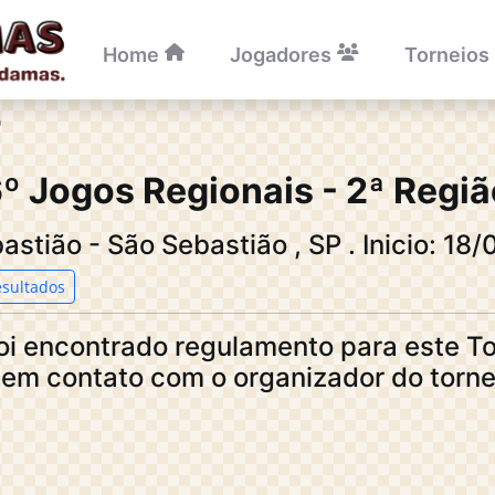
Home
Jogadores
Torneios
o
º Jogos Regionais - 2ª Regiã
astião - São Sebastião
,
SP
.
Inicio: 18
sultados
oi encontrado regulamento para este To
 em contato com o organizador do torne