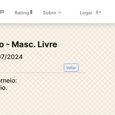
Rating
Sobre
Logar
o - Masc. Livre
/07/2024
Voltar
rneio:
io.