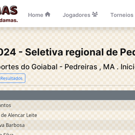
Home
Jogadores
Torneios
024 - Seletiva regional de Pe
ortes do Goiabal - Pedreiras
,
MA
.
Inic
Resultados
antos
 de Alencar Leite
lva Barbosa