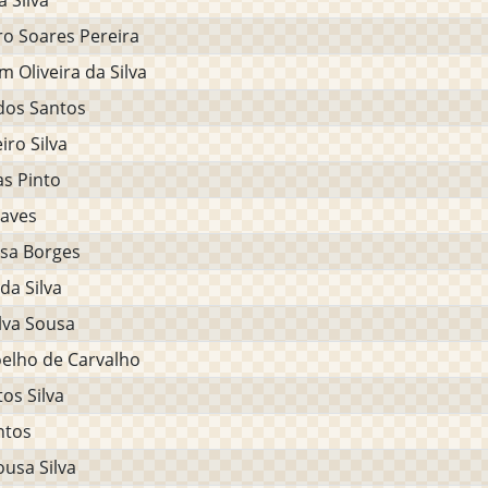
a Silva
o Soares Pereira
m Oliveira da Silva
dos Santos
iro Silva
s Pinto
haves
usa Borges
da Silva
ilva Sousa
elho de Carvalho
os Silva
ntos
ousa Silva