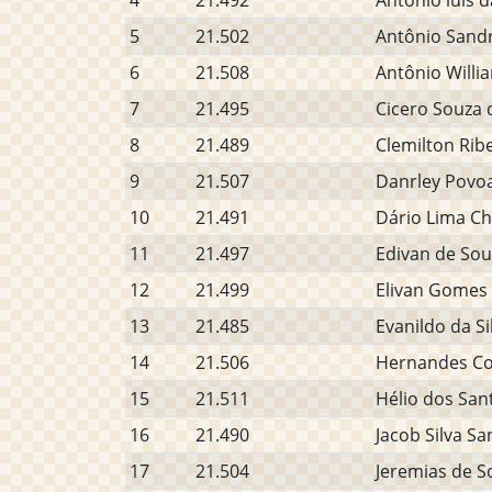
4
21.492
Antônio luís d
5
21.502
Antônio Sandr
6
21.508
Antônio Willia
7
21.495
Cicero Souza 
8
21.489
Clemilton Ribe
9
21.507
Danrley Povoa
10
21.491
Dário Lima C
11
21.497
Edivan de So
12
21.499
Elivan Gomes 
13
21.485
Evanildo da S
14
21.506
Hernandes Co
15
21.511
Hélio dos Sant
16
21.490
Jacob Silva Sa
17
21.504
Jeremias de S