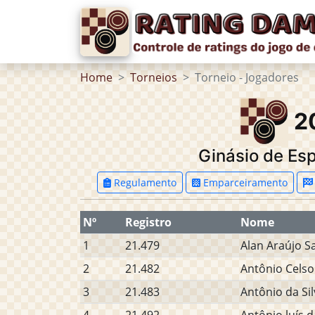
Home
Torneios
Torneio - Jogadores
2
Ginásio de Esp
Regulamento
Emparceiramento
Nº
Registro
Nome
1
21.479
Alan Araújo S
2
21.482
Antônio Celso
3
21.483
Antônio da Si