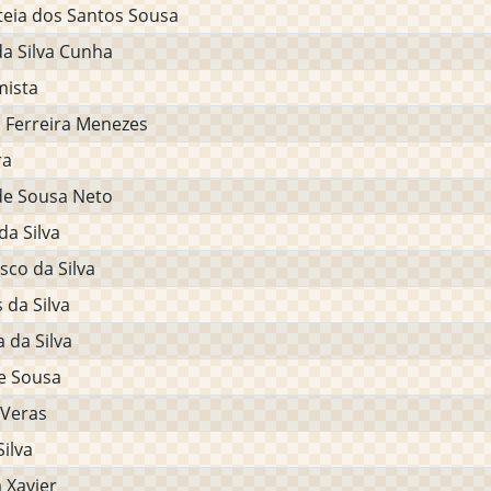
teia dos Santos Sousa
da Silva Cunha
mista
o Ferreira Menezes
ra
de Sousa Neto
da Silva
sco da Silva
 da Silva
 da Silva
e Sousa
 Veras
ilva
 Xavier