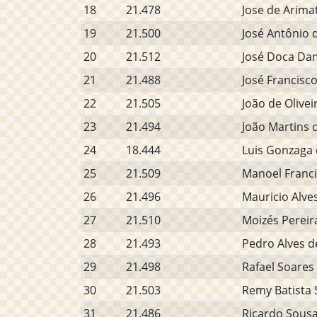
18
21.478
Jose de Arima
19
21.500
José Antônio 
20
21.512
José Doca Da
21
21.488
José Francisc
22
21.505
João de Olivei
23
21.494
João Martins 
24
18.444
Luis Gonzaga 
25
21.509
Manoel Franci
26
21.496
Mauricio Alves
27
21.510
Moizés Pereira
28
21.493
Pedro Alves d
29
21.498
Rafael Soares
30
21.503
Remy Batista S
31
21.486
Ricardo Sousa