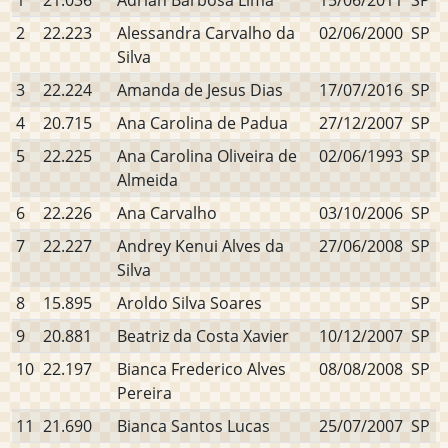
1
21.036
Adrian Barbosa Lima
15/06/2011
SP
2
22.223
Alessandra Carvalho da
02/06/2000
SP
Silva
3
22.224
Amanda de Jesus Dias
17/07/2016
SP
4
20.715
Ana Carolina de Padua
27/12/2007
SP
5
22.225
Ana Carolina Oliveira de
02/06/1993
SP
Almeida
6
22.226
Ana Carvalho
03/10/2006
SP
7
22.227
Andrey Kenui Alves da
27/06/2008
SP
Silva
8
15.895
Aroldo Silva Soares
SP
9
20.881
Beatriz da Costa Xavier
10/12/2007
SP
10
22.197
Bianca Frederico Alves
08/08/2008
SP
Pereira
11
21.690
Bianca Santos Lucas
25/07/2007
SP