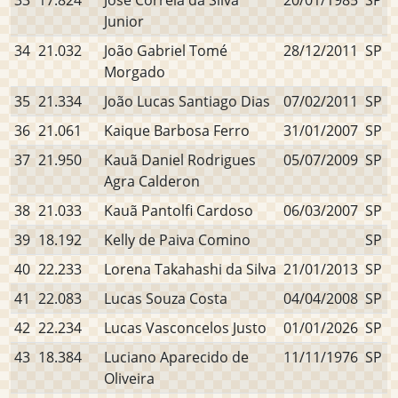
33
17.824
José Correia da Silva
20/01/1985
SP
Junior
34
21.032
João Gabriel Tomé
28/12/2011
SP
Morgado
35
21.334
João Lucas Santiago Dias
07/02/2011
SP
36
21.061
Kaique Barbosa Ferro
31/01/2007
SP
37
21.950
Kauã Daniel Rodrigues
05/07/2009
SP
Agra Calderon
38
21.033
Kauã Pantolfi Cardoso
06/03/2007
SP
39
18.192
Kelly de Paiva Comino
SP
40
22.233
Lorena Takahashi da Silva
21/01/2013
SP
41
22.083
Lucas Souza Costa
04/04/2008
SP
42
22.234
Lucas Vasconcelos Justo
01/01/2026
SP
43
18.384
Luciano Aparecido de
11/11/1976
SP
Oliveira