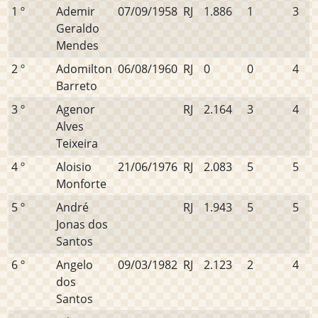
1 º
Ademir
07/09/1958
RJ
1.886
1
3
Geraldo
Mendes
2 º
Adomilton
06/08/1960
RJ
0
0
4
Barreto
3 º
Agenor
RJ
2.164
3
4
Alves
Teixeira
4 º
Aloisio
21/06/1976
RJ
2.083
5
5
Monforte
5 º
André
RJ
1.943
5
5
Jonas dos
Santos
6 º
Angelo
09/03/1982
RJ
2.123
2
4
dos
Santos