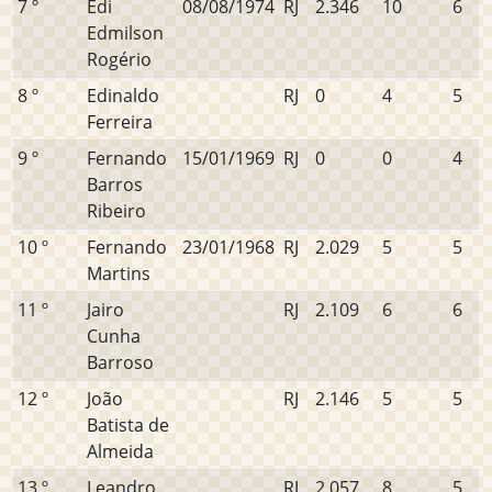
7 º
Edi
08/08/1974
RJ
2.346
10
6
Edmilson
Rogério
8 º
Edinaldo
RJ
0
4
5
Ferreira
9 º
Fernando
15/01/1969
RJ
0
0
4
Barros
Ribeiro
10 º
Fernando
23/01/1968
RJ
2.029
5
5
Martins
11 º
Jairo
RJ
2.109
6
6
Cunha
Barroso
12 º
João
RJ
2.146
5
5
Batista de
Almeida
13 º
Leandro
RJ
2.057
8
5