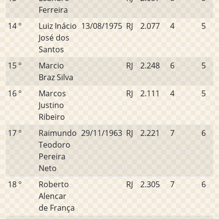
Ferreira
14 º
Luiz Inácio
13/08/1975
RJ
2.077
4
5
José dos
Santos
15 º
Marcio
RJ
2.248
6
5
Braz Silva
16 º
Marcos
RJ
2.111
4
5
Justino
Ribeiro
17 º
Raimundo
29/11/1963
RJ
2.221
7
6
Teodoro
Pereira
Neto
18 º
Roberto
RJ
2.305
7
6
Alencar
de França