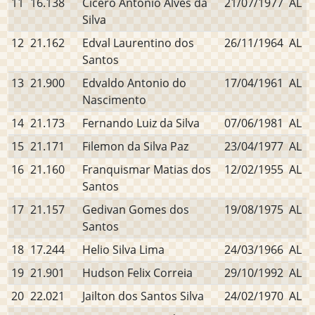
11
16.138
Cicero Antônio Alves da
21/07/1977
AL
Silva
12
21.162
Edval Laurentino dos
26/11/1964
AL
Santos
13
21.900
Edvaldo Antonio do
17/04/1961
AL
Nascimento
14
21.173
Fernando Luiz da Silva
07/06/1981
AL
15
21.171
Filemon da Silva Paz
23/04/1977
AL
16
21.160
Franquismar Matias dos
12/02/1955
AL
Santos
17
21.157
Gedivan Gomes dos
19/08/1975
AL
Santos
18
17.244
Helio Silva Lima
24/03/1966
AL
19
21.901
Hudson Felix Correia
29/10/1992
AL
20
22.021
Jailton dos Santos Silva
24/02/1970
AL