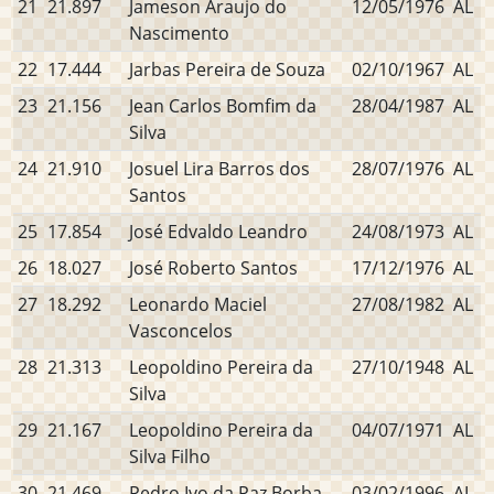
21
21.897
Jameson Araujo do
12/05/1976
AL
Nascimento
22
17.444
Jarbas Pereira de Souza
02/10/1967
AL
23
21.156
Jean Carlos Bomfim da
28/04/1987
AL
Silva
24
21.910
Josuel Lira Barros dos
28/07/1976
AL
Santos
25
17.854
José Edvaldo Leandro
24/08/1973
AL
26
18.027
José Roberto Santos
17/12/1976
AL
27
18.292
Leonardo Maciel
27/08/1982
AL
Vasconcelos
28
21.313
Leopoldino Pereira da
27/10/1948
AL
Silva
29
21.167
Leopoldino Pereira da
04/07/1971
AL
Silva Filho
30
21.469
Pedro Ivo da Paz Borba
03/02/1996
AL