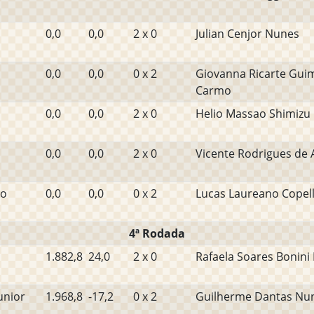
0,0
0,0
2 x 0
Julian Cenjor Nunes
0,0
0,0
0 x 2
Giovanna Ricarte Gui
Carmo
0,0
0,0
2 x 0
Helio Massao Shimizu
0,0
0,0
2 x 0
Vicente Rodrigues de 
do
0,0
0,0
0 x 2
Lucas Laureano Copell
4ª Rodada
1.882,8
24,0
2 x 0
Rafaela Soares Bonini
unior
1.968,8
-17,2
0 x 2
Guilherme Dantas Nun