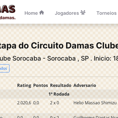
Home
Jogadores
Torneios
tapa do Circuito Damas Clube
lube Sorocaba - Sorocaba
,
SP
.
Inicio: 
ados
Rating
Pontos
Resultado
Adversario
1ª Rodada
2.020,6
0,0
2 x 0
Helio Massao Shimizu
do
0,0
0,0
0 x 2
Guilherme Dantas Nun