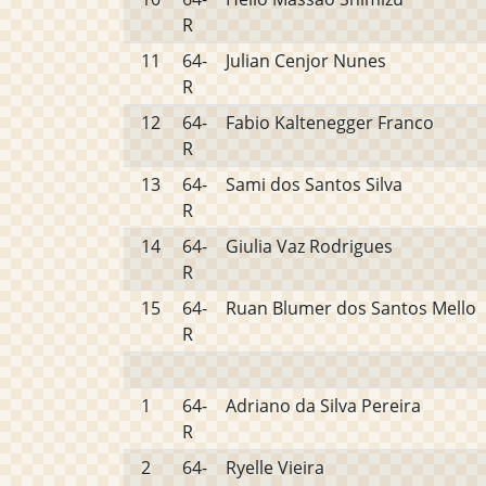
R
11
64-
Julian Cenjor Nunes
R
12
64-
Fabio Kaltenegger Franco
R
13
64-
Sami dos Santos Silva
R
14
64-
Giulia Vaz Rodrigues
R
15
64-
Ruan Blumer dos Santos Mello
R
1
64-
Adriano da Silva Pereira
R
2
64-
Ryelle Vieira