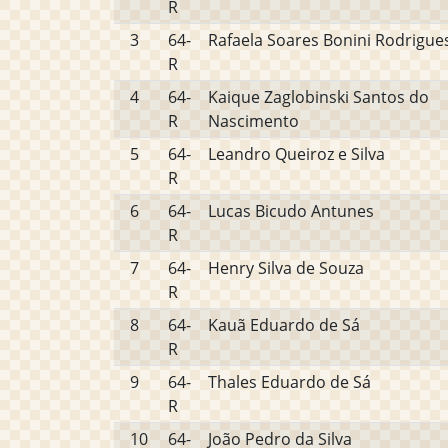
R
3
64-
Rafaela Soares Bonini Rodrigue
R
4
64-
Kaique Zaglobinski Santos do
R
Nascimento
5
64-
Leandro Queiroz e Silva
R
6
64-
Lucas Bicudo Antunes
R
7
64-
Henry Silva de Souza
R
8
64-
Kauã Eduardo de Sá
R
9
64-
Thales Eduardo de Sá
R
10
64-
João Pedro da Silva