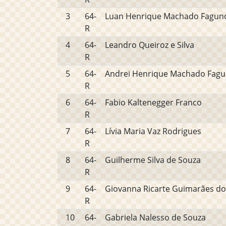
3
64-
Luan Henrique Machado Fagun
R
4
64-
Leandro Queiroz e Silva
R
5
64-
Andrei Henrique Machado Fag
R
6
64-
Fabio Kaltenegger Franco
R
7
64-
Lívia Maria Vaz Rodrigues
R
8
64-
Guilherme Silva de Souza
R
9
64-
Giovanna Ricarte Guimarães d
R
10
64-
Gabriela Nalesso de Souza