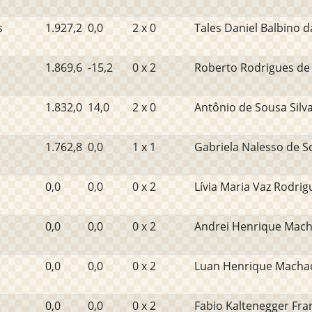
s
1.927,2
0,0
2 x 0
Tales Daniel Balbino da
1.869,6
-15,2
0 x 2
Roberto Rodrigues de O
1.832,0
14,0
2 x 0
Antônio de Sousa Silv
1.762,8
0,0
1 x 1
Gabriela Nalesso de S
0,0
0,0
0 x 2
Lívia Maria Vaz Rodrig
0,0
0,0
0 x 2
Andrei Henrique Mac
0,0
0,0
0 x 2
Luan Henrique Macha
0,0
0,0
0 x 2
Fabio Kaltenegger Fra