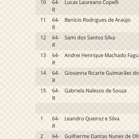
10
64-
Lucas Laureano Copelli
R
11
64-
Benício Rodrigues de Araújo
R
12
64-
Sami dos Santos Silva
R
13
64-
Andrei Henrique Machado Fag
R
14
64-
Giovanna Ricarte Guimarães d
R
15
64-
Gabriela Nalesso de Souza
R
1
64-
Leandro Queiroz e Silva
R
2
64-
Guilherme Dantas Nunes de Oli