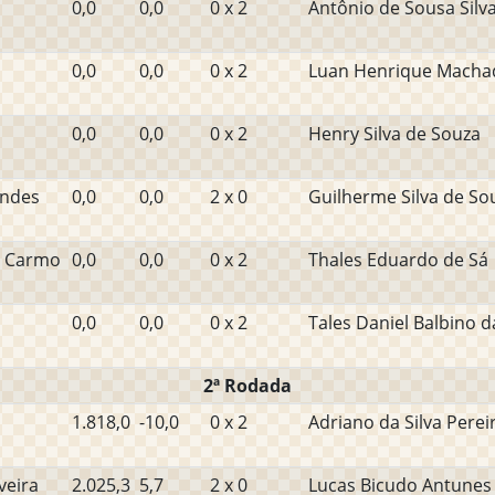
0,0
0,0
0 x 2
Antônio de Sousa Silv
0,0
0,0
0 x 2
Luan Henrique Macha
0,0
0,0
0 x 2
Henry Silva de Souza
undes
0,0
0,0
2 x 0
Guilherme Silva de So
o Carmo
0,0
0,0
0 x 2
Thales Eduardo de Sá
0,0
0,0
0 x 2
Tales Daniel Balbino da
2ª Rodada
1.818,0
-10,0
0 x 2
Adriano da Silva Perei
veira
2.025,3
5,7
2 x 0
Lucas Bicudo Antunes