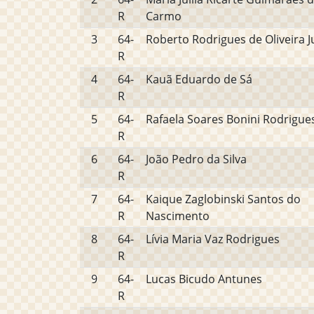
R
Carmo
3
64-
Roberto Rodrigues de Oliveira J
R
4
64-
Kauã Eduardo de Sá
R
5
64-
Rafaela Soares Bonini Rodrigue
R
6
64-
João Pedro da Silva
R
7
64-
Kaique Zaglobinski Santos do
R
Nascimento
8
64-
Lívia Maria Vaz Rodrigues
R
9
64-
Lucas Bicudo Antunes
R