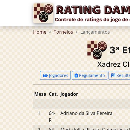
Home
Torneios
Lançamentos
3ª E
Xadrez C
Jogadores
Regulamento
Result
Mesa
Cat.
Jogador
1
64-
Adriano da Silva Pereira
R
2
64-
Maria Jullia Ricarte Guimarães 