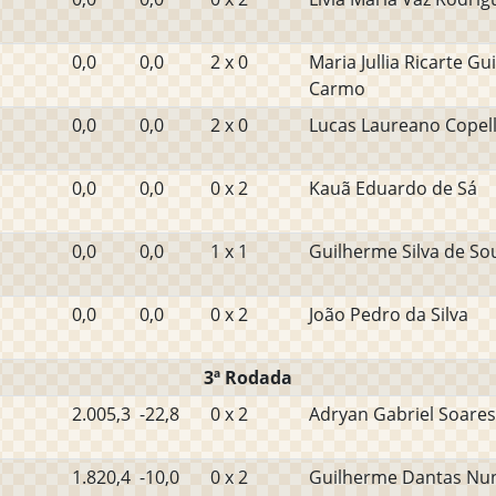
0,0
0,0
2 x 0
Maria Jullia Ricarte G
Carmo
0,0
0,0
2 x 0
Lucas Laureano Copell
0,0
0,0
0 x 2
Kauã Eduardo de Sá
0,0
0,0
1 x 1
Guilherme Silva de So
0,0
0,0
0 x 2
João Pedro da Silva
3ª Rodada
2.005,3
-22,8
0 x 2
Adryan Gabriel Soare
1.820,4
-10,0
0 x 2
Guilherme Dantas Nun