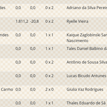
des
0,0
0,0
0 x 2
Adriano da Silva Perei
1.811,2
-20,8
0 x 2
Ryelle Vieira
undes
0,0
0,0
1 x 1
Kaique Zaglobinski Sa
Nascimento
0,0
0,0
1 x 1
Tales Daniel Balbino da
0,0
0,0
0 x 2
Antônio de Sousa Silv
0,0
0,0
0 x 2
Lucas Bicudo Antunes
o Carmo
0,0
0,0
2 x 0
Giulia Vaz Rodrigues
0,0
0,0
1 x 1
Thales Eduardo de Sá