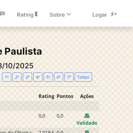
Rating
Sobre
Logar
 Paulista
18/10/2025
1ª
2ª
3ª
4ª
5ª
6ª
7ª
Todas
Rating
Pontos
Ações
0,0
0,0
Validado
es de Oliveira
2.019,6
0,0