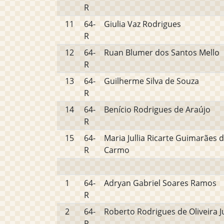
R
11
64-
Giulia Vaz Rodrigues
R
12
64-
Ruan Blumer dos Santos Mello
R
13
64-
Guilherme Silva de Souza
R
14
64-
Benício Rodrigues de Araújo
R
15
64-
Maria Jullia Ricarte Guimarães 
R
Carmo
1
64-
Adryan Gabriel Soares Ramos
R
2
64-
Roberto Rodrigues de Oliveira J
R