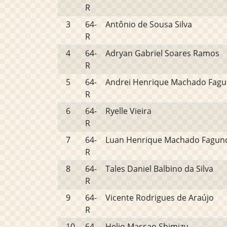
R
3
64-
Antônio de Sousa Silva
R
4
64-
Adryan Gabriel Soares Ramos
R
5
64-
Andrei Henrique Machado Fag
R
6
64-
Ryelle Vieira
R
7
64-
Luan Henrique Machado Fagun
R
8
64-
Tales Daniel Balbino da Silva
R
9
64-
Vicente Rodrigues de Araújo
R
10
64-
Helio Massao Shimizu