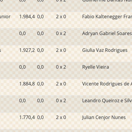
unior
1.984,4
0,0
2 x 0
Fabio Kaltenegger Fra
0,0
0,0
0 x 2
Adryan Gabriel Soare
s
1.927,2
0,0
2 x 0
Giulia Vaz Rodrigues
0,0
0,0
0 x 2
Ryelle Vieira
1.884,8
0,0
2 x 0
Vicente Rodrigues de 
0,0
0,0
0 x 2
Leandro Queiroz e Sil
1.770,4
0,0
2 x 0
Julian Cenjor Nunes