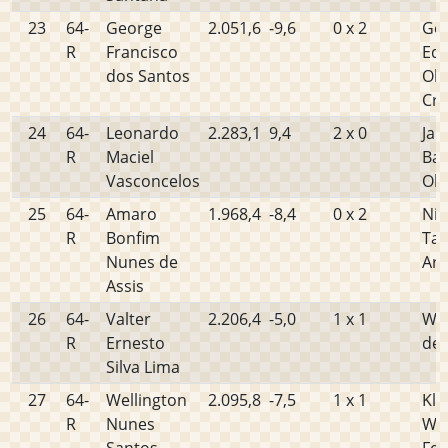
23
64-
George
2.051,6
-9,6
0 x 2
Ge
R
Francisco
Ed
dos Santos
Oli
Cru
24
64-
Leonardo
2.283,1
9,4
2 x 0
Jan
R
Maciel
Bar
Vasconcelos
Oli
25
64-
Amaro
1.968,4
-8,4
0 x 2
Nil
R
Bonfim
Tav
Nunes de
Ara
Assis
26
64-
Valter
2.206,4
-5,0
1 x 1
Wil
R
Ernesto
de 
Silva Lima
27
64-
Wellington
2.095,8
-7,5
1 x 1
Klé
R
Nunes
Wil