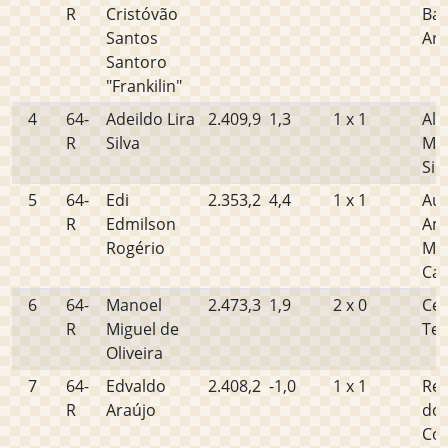
R
Cristóvão
Ba
Santos
Ara
Santoro
"Frankilin"
4
64-
Adeildo Lira
2.409,9
1,3
1 x 1
All
R
Silva
Mo
Sil
5
64-
Edi
2.353,2
4,4
1 x 1
Au
R
Edmilson
Ami
Rogério
Ma
Car
6
64-
Manoel
2.473,3
1,9
2 x 0
Cen
R
Miguel de
Tei
Oliveira
7
64-
Edvaldo
2.408,2
-1,0
1 x 1
Reg
R
Araújo
dos
Cos