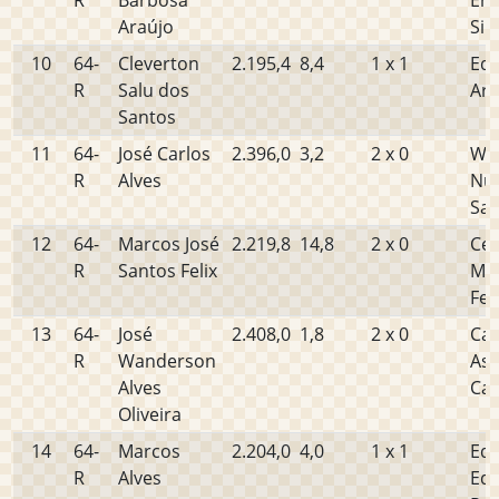
R
Barbosa
Ern
Araújo
Sil
10
64-
Cleverton
2.195,4
8,4
1 x 1
Edv
R
Salu dos
Ara
Santos
11
64-
José Carlos
2.396,0
3,2
2 x 0
Wel
R
Alves
Nu
San
12
64-
Marcos José
2.219,8
14,8
2 x 0
Cel
R
Santos Felix
Ma
Fe
13
64-
José
2.408,0
1,8
2 x 0
Car
R
Wanderson
As
Alves
Cal
Oliveira
14
64-
Marcos
2.204,0
4,0
1 x 1
Edi
R
Alves
Ed