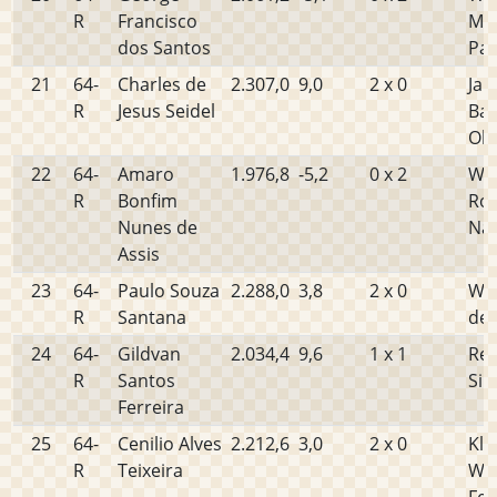
R
Francisco
Mo
dos Santos
Pau
21
64-
Charles de
2.307,0
9,0
2 x 0
Jan
R
Jesus Seidel
Bar
Oli
22
64-
Amaro
1.976,8
-5,2
0 x 2
Wal
R
Bonfim
Rod
Nunes de
Na
Assis
23
64-
Paulo Souza
2.288,0
3,8
2 x 0
Wil
R
Santana
de 
24
64-
Gildvan
2.034,4
9,6
1 x 1
Ren
R
Santos
Sil
Ferreira
25
64-
Cenilio Alves
2.212,6
3,0
2 x 0
Klé
R
Teixeira
Wil