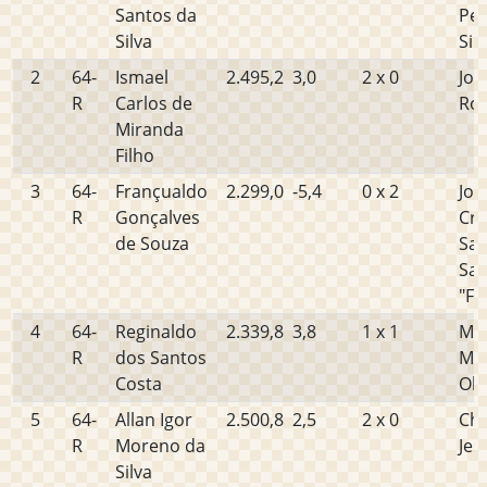
Santos da
Per
Silva
Sil
2
64-
Ismael
2.495,2
3,0
2 x 0
Joi
R
Carlos de
Roc
Miranda
Filho
3
64-
Françualdo
2.299,0
-5,4
0 x 2
Jos
R
Gonçalves
Cri
de Souza
San
Sa
"Fr
4
64-
Reginaldo
2.339,8
3,8
1 x 1
Ma
R
dos Santos
Mig
Costa
Oli
5
64-
Allan Igor
2.500,8
2,5
2 x 0
Cha
R
Moreno da
Jes
Silva