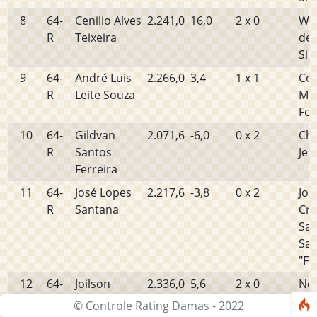
8
64-
Cenilio Alves
2.241,0
16,0
2 x 0
Wel
R
Teixeira
de 
Sil
9
64-
André Luis
2.266,0
3,4
1 x 1
Cel
R
Leite Souza
Ma
Fe
10
64-
Gildvan
2.071,6
-6,0
0 x 2
Cha
R
Santos
Jes
Ferreira
11
64-
José Lopes
2.217,6
-3,8
0 x 2
Jos
R
Santana
Cri
San
Sa
"Fr
12
64-
Joilson
2.336,0
5,6
2 x 0
Ne
R
Rocha Costa
Tor
© Controle Rating Damas - 2022