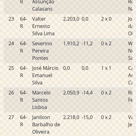
R
Assunção
Rod
Calasans
Na
23
64-
Valter
2.203,0
0,0
2 x 0
Jos
R
Ernesto
da 
Silva Lima
Oli
24
64-
Severino
1.910,2
-11,2
0 x 2
Wel
R
Pereira
Nu
Pontes
San
25
64-
José Márcio
0,0
0,0
1 x 1
Car
R
Emanuel
As
Silva
Cal
26
64-
Marcelo
2.050,9
-14,4
0 x 2
Ric
R
Santos
Fel
Lisboa
27
64-
Janilson
2.218,0
-15,0
0 x 2
Va
R
Barbalho de
Jes
Oliveira