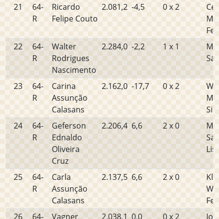
21
64-
Ricardo
2.081,2
-4,5
0 x 2
Cel
R
Felipe Couto
Ma
Fe
22
64-
Walter
2.284,0
-2,2
1 x 1
Mar
R
Rodrigues
San
Nascimento
23
64-
Carina
2.162,0
-17,7
0 x 2
We
R
Assunção
Ma
Calasans
Sil
24
64-
Geferson
2.206,4
6,6
2 x 0
Ma
R
Ednaldo
San
Oliveira
Lis
Cruz
25
64-
Carla
2.137,5
6,6
2 x 0
Klé
R
Assunção
Wil
Calasans
Fer
26
64-
Vagner
2.038,1
0,0
0 x 2
Jos