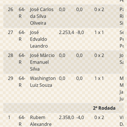
Fer
26
64-
José Carlos
0,0
0,0
0 x 2
Pau
R
da Silva
Rib
Oliveira
Sil
27
64-
José
2.253,4
-8,0
1 x 1
Sev
R
Edvaldo
Per
Leandro
Po
28
64-
José Márcio
0,0
0,0
0 x 2
Jos
R
Emanuel
Sa
Silva
29
64-
Washington
0,0
0,0
1 x 1
Mig
R
Luiz Souza
Mar
Jan
Jun
2ª Rodada
1
64-
Rubem
2.358,0
-4,0
0 x 2
Vin
R
Alexandre
Da