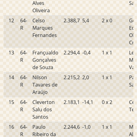
Alves
Sa
Oliveira
12
64-
Celso
2.388,7
5,4
2 x 0
Ge
R
Marques
Ed
Fernandes
Oli
Cru
13
64-
Françualdo
2.294,4
-0,4
1 x 1
Le
R
Gonçalves
Mac
de Souza
Vas
14
64-
Nilson
2.215,2
2,0
1 x 1
Pau
R
Tavares de
Sa
Araújo
15
64-
Cleverton
2.183,1
-14,1
0 x 2
Cen
R
Salu dos
Tei
Santos
16
64-
Paulo
2.244,6
-1,0
1 x 1
Ma
R
Ribeiro da
Alv