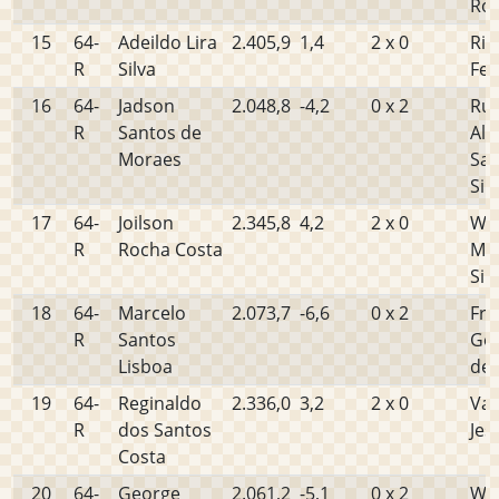
Rog
15
64-
Adeildo Lira
2.405,9
1,4
2 x 0
Ric
R
Silva
Fel
16
64-
Jadson
2.048,8
-4,2
0 x 2
Ru
R
Santos de
Ale
Moraes
San
Sil
17
64-
Joilson
2.345,8
4,2
2 x 0
We
R
Rocha Costa
Ma
Sil
18
64-
Marcelo
2.073,7
-6,6
0 x 2
Fra
R
Santos
Gon
Lisboa
de 
19
64-
Reginaldo
2.336,0
3,2
2 x 0
Va
R
dos Santos
Jes
Costa
20
64-
George
2.061,2
-5,1
0 x 2
Wel