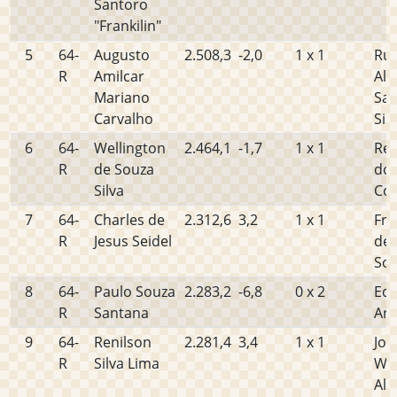
Santoro
"Frankilin"
5
64-
Augusto
2.508,3
-2,0
1 x 1
Ru
R
Amilcar
Ale
Mariano
San
Carvalho
Sil
6
64-
Wellington
2.464,1
-1,7
1 x 1
Reg
R
de Souza
dos
Silva
Cos
7
64-
Charles de
2.312,6
3,2
1 x 1
Fra
R
Jesus Seidel
de 
So
8
64-
Paulo Souza
2.283,2
-6,8
0 x 2
Edv
R
Santana
Ara
9
64-
Renilson
2.281,4
3,4
1 x 1
Jos
R
Silva Lima
Wa
Alv