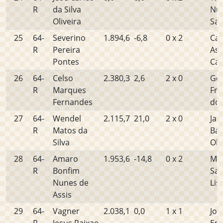
R
da Silva
Nu
Oliveira
San
25
64-
Severino
1.894,6
-6,8
0 x 2
Car
R
Pereira
As
Pontes
Cal
26
64-
Celso
2.380,3
2,6
2 x 0
Ge
R
Marques
Fra
Fernandes
dos
27
64-
Wendel
2.115,7
21,0
2 x 0
Jan
R
Matos da
Bar
Silva
Oli
28
64-
Amaro
1.953,6
-14,8
0 x 2
Ma
R
Bonfim
San
Nunes de
Lis
Assis
29
64-
Vagner
2.038,1
0,0
1 x 1
Jos