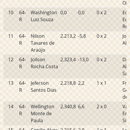
Oli
10
64-
Washington
0,0
0,0
0 x 2
Edi
R
Luiz Souza
Ed
Rog
11
64-
Nilson
2.213,2
-5,8
0 x 2
Jos
R
Tavares de
Alv
Araújo
12
64-
Joilson
2.323,4
-13,0
0 x 2
De
R
Rocha Costa
Alm
Sa
13
64-
Jeferson
2.218,8
2,2
1 x 1
Fra
R
Santos Dias
Gon
de 
14
64-
Wellington
2.340,8
6,6
2 x 0
Val
R
Monte de
Ern
Paula
Sil