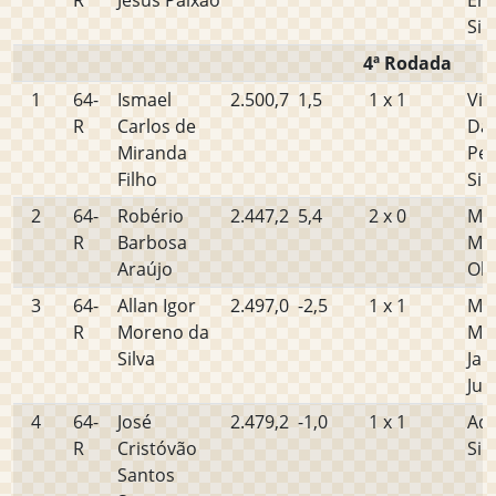
R
Jesus Paixao
Em
Sil
4ª Rodada
1
64-
Ismael
2.500,7
1,5
1 x 1
Vin
R
Carlos de
Da
Miranda
Per
Filho
Sil
2
64-
Robério
2.447,2
5,4
2 x 0
Ma
R
Barbosa
Mig
Araújo
Oli
3
64-
Allan Igor
2.497,0
-2,5
1 x 1
Mig
R
Moreno da
Mar
Silva
Jan
Jun
4
64-
José
2.479,2
-1,0
1 x 1
Ade
R
Cristóvão
Sil
Santos