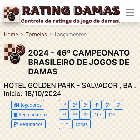
Home
Torneios
Lançamentos
2024 - 46º CAMPEONATO
BRASILEIRO DE JOGOS DE
DAMAS
HOTEL GOLDEN PARK - SALVADOR
,
BA
.
Inicio: 18/10/2024
Jogadores
1ª
2ª
3ª
4ª
5ª
6ª
Regulamento
7ª
8ª
9ª
10ª
11ª
Resultados
12ª
Todas