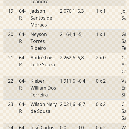
Leandro
19
64-
Jadson
2.076,1
6,3
1 x 1
Jos
R
Santos de
Sa
Moraes
20
64-
Neyson
2.164,4
-5,1
1 x 1
Gil
R
Torres
San
Ribeiro
Fer
21
64-
André Luis
2.262,6
6,8
2 x 0
Car
R
Leite Souza
As
Cal
22
64-
Kléber
1.911,6
-6,4
0 x 2
Val
R
William Dos
Ern
Ferreira
Sil
23
64-
Wilson Nery
2.021,6
-8,7
0 x 2
Cle
R
de Sousa
Sal
San
24
64-
José Carlos
0,0
0,0
0 x 2
Wel