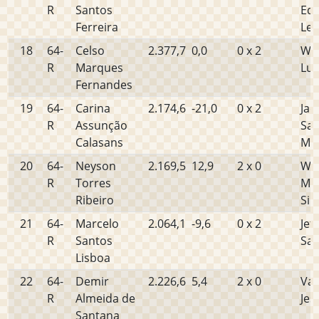
R
Santos
Edv
Ferreira
Le
18
64-
Celso
2.377,7
0,0
0 x 2
Wa
R
Marques
Lui
Fernandes
19
64-
Carina
2.174,6
-21,0
0 x 2
Jad
R
Assunção
San
Calasans
Mo
20
64-
Neyson
2.169,5
12,9
2 x 0
We
R
Torres
Ma
Ribeiro
Sil
21
64-
Marcelo
2.064,1
-9,6
0 x 2
Jef
R
Santos
San
Lisboa
22
64-
Demir
2.226,6
5,4
2 x 0
Va
R
Almeida de
Jes
Santana