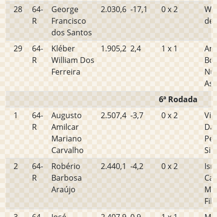
28
64-
George
2.030,6
-17,1
0 x 2
Wil
R
Francisco
de 
dos Santos
29
64-
Kléber
1.905,2
2,4
1 x 1
Am
R
William Dos
Bo
Ferreira
Nu
Ass
6ª Rodada
1
64-
Augusto
2.507,4
-3,7
0 x 2
Vin
R
Amilcar
Da
Mariano
Per
Carvalho
Sil
2
64-
Robério
2.440,1
-4,2
0 x 2
Ism
R
Barbosa
Car
Araújo
Mi
Fil