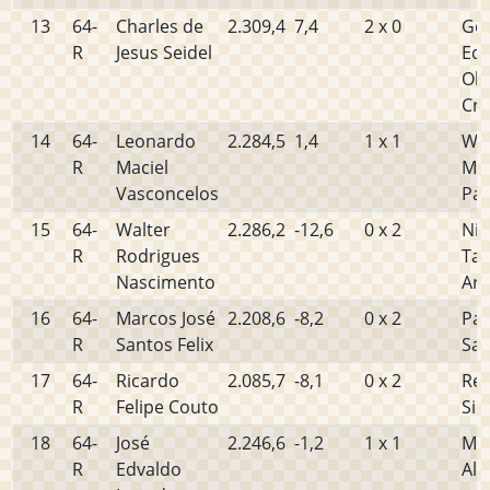
13
64-
Charles de
2.309,4
7,4
2 x 0
Ge
R
Jesus Seidel
Ed
Oli
Cru
14
64-
Leonardo
2.284,5
1,4
1 x 1
Wel
R
Maciel
Mo
Vasconcelos
Pau
15
64-
Walter
2.286,2
-12,6
0 x 2
Nil
R
Rodrigues
Tav
Nascimento
Ara
16
64-
Marcos José
2.208,6
-8,2
0 x 2
Pau
R
Santos Felix
Sa
17
64-
Ricardo
2.085,7
-8,1
0 x 2
Ren
R
Felipe Couto
Sil
18
64-
José
2.246,6
-1,2
1 x 1
Ma
R
Edvaldo
Alv