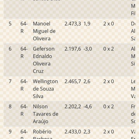
Mi
Fil
5
64-
Manoel
2.473,3
1,9
2 x 0
De
R
Miguel de
Alm
Oliveira
Sa
6
64-
Geferson
2.197,6
-3,0
0 x 2
All
R
Ednaldo
Mo
Oliveira
Sil
Cruz
7
64-
Wellington
2.465,7
2,6
2 x 0
Le
R
de Souza
Mac
Silva
Vas
8
64-
Nilson
2.202,2
-4,6
0 x 2
Fra
R
Tavares de
de 
Araújo
So
9
64-
Robério
2.433,0
2,3
2 x 0
Val