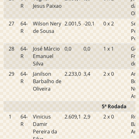
R
Jesus Paixao
da 
Oli
27
64-
Wilson Nery
2.001,5
-20,1
0 x 2
Sev
R
de Sousa
Per
Po
28
64-
José Márcio
0,0
0,0
1 x 1
Ge
R
Emanuel
Fra
Silva
dos
29
64-
Janilson
2.233,0
3,4
2 x 0
Am
R
Barbalho de
Bo
Oliveira
Nu
Ass
5ª Rodada
1
64-
Vinicius
2.609,1
2,9
2 x 0
Rob
R
Damir
Ba
Pereira da
Ara