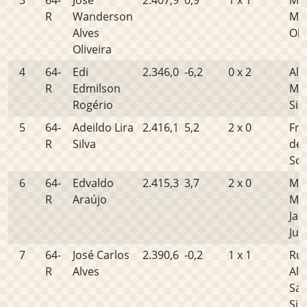
3
64-
José
2.407,9
0,9
1 x 1
Ma
R
Wanderson
Mig
Alves
Oli
Oliveira
4
64-
Edi
2.346,0
-6,2
0 x 2
All
R
Edmilson
Mo
Rogério
Sil
5
64-
Adeildo Lira
2.416,1
5,2
2 x 0
Fra
R
Silva
de 
So
6
64-
Edvaldo
2.415,3
3,7
2 x 0
Mig
R
Araújo
Mar
Jan
Jun
7
64-
José Carlos
2.390,6
-0,2
1 x 1
Ru
R
Alves
Ale
San
Sil