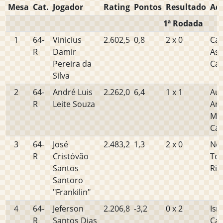
Mesa
Cat.
Jogador
Rating
Pontos
Resultado
Adv
1ª Rodada
1
64-
Vinicius
2.602,5
0,8
2 x 0
Car
R
Damir
As
Pereira da
Cal
Silva
2
64-
André Luis
2.262,0
6,4
1 x 1
Au
R
Leite Souza
Ami
Ma
Car
3
64-
José
2.483,2
1,3
2 x 0
Ne
R
Cristóvão
Tor
Santos
Rib
Santoro
"Frankilin"
4
64-
Jeferson
2.206,8
-3,2
0 x 2
Ism
R
Santos Dias
Car