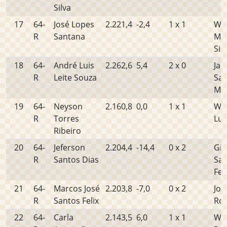
Silva
17
64-
José Lopes
2.221,4
-2,4
1 x 1
We
R
Santana
Ma
Sil
18
64-
André Luis
2.262,6
5,4
2 x 0
Jad
R
Leite Souza
San
Mo
19
64-
Neyson
2.160,8
0,0
1 x 1
Wa
R
Torres
Lui
Ribeiro
20
64-
Jeferson
2.204,4
-14,4
0 x 2
Gil
R
Santos Dias
San
Fer
21
64-
Marcos José
2.203,8
-7,0
0 x 2
Joi
R
Santos Felix
Roc
22
64-
Carla
2.143,5
6,0
1 x 1
Wal