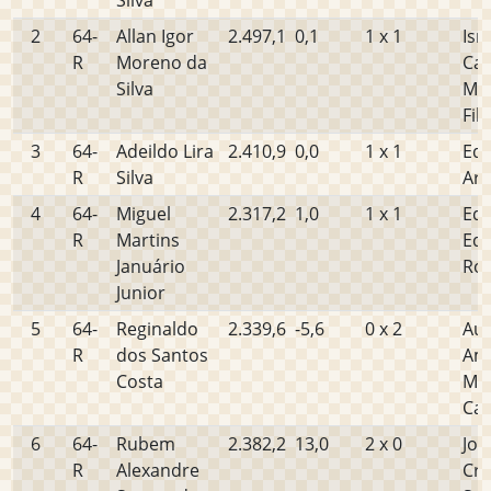
Silva
2
64-
Allan Igor
2.497,1
0,1
1 x 1
Ism
R
Moreno da
Car
Silva
Mi
Fil
3
64-
Adeildo Lira
2.410,9
0,0
1 x 1
Edv
R
Silva
Ara
4
64-
Miguel
2.317,2
1,0
1 x 1
Edi
R
Martins
Ed
Januário
Rog
Junior
5
64-
Reginaldo
2.339,6
-5,6
0 x 2
Au
R
dos Santos
Ami
Costa
Ma
Car
6
64-
Rubem
2.382,2
13,0
2 x 0
Jos
R
Alexandre
Cri