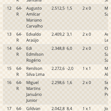
R
Santana
Sil
12
64-
Augusto
2.512,5
1,5
2 x 0
Mar
R
Amilcar
San
Mariano
Carvalho
13
64-
Edvaldo
2.409,2
3,1
2 x 0
And
R
Araújo
Lei
14
64-
Edi
2.348,8
6,0
2 x 0
Cle
R
Edmilson
Sal
Rogério
San
15
64-
Renilson
2.272,6
-2,0
1 x 1
Ma
R
Silva Lima
Alv
16
64-
Miguel
2.298,6
1,6
2 x 0
Sev
R
Martins
Per
Januário
Po
Junior
17
64-
Gildvan
2.042,8
8,4
1 x 1
Jos