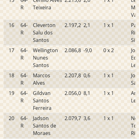
15
64-
Cenilio Alves
2.215,6
2,0
1 x 1
Le
R
Teixeira
Mac
Vas
16
64-
Cleverton
2.197,2
2,1
1 x 1
Pau
R
Salu dos
Rib
Santos
Sil
17
64-
Wellington
2.086,8
-9,0
0 x 2
Jos
R
Nunes
Edv
Santos
Le
18
64-
Marcos
2.207,8
0,6
1 x 1
Jos
R
Alves
Sa
19
64-
Gildvan
2.056,0
8,1
1 x 1
And
R
Santos
Lei
Ferreira
20
64-
Jadson
2.079,7
3,6
1 x 1
Ne
R
Santos de
Tor
Moraes
Rib