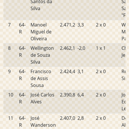
Santos da
San
Silva
Sa
"Fr
7
64-
Manoel
2.471,2
3,3
2 x 0
Wel
R
Miguel de
Mo
Oliveira
Pau
8
64-
Wellington
2.462,1
-2,0
1 x 1
Cha
R
de Souza
Jes
Silva
9
64-
Francisco
2.424,4
3,1
2 x 0
Ren
R
de Assis
Sil
Sousa
10
64-
José Carlos
2.390,8
6,4
2 x 0
Jos
R
Alves
Edv
Le
11
64-
José
2.407,0
2,8
2 x 0
De
R
Wanderson
Alm