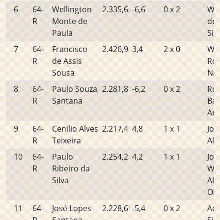
6
64-
Wellington
2.335,6
-6,6
0 x 2
Wel
R
Monte de
de 
Paula
Sil
7
64-
Francisco
2.426,9
3,4
2 x 0
Wal
R
de Assis
Rod
Sousa
Na
8
64-
Paulo Souza
2.281,8
-6,2
0 x 2
Rob
R
Santana
Ba
Ara
9
64-
Cenilio Alves
2.217,4
4,8
1 x 1
Jos
R
Teixeira
Alv
10
64-
Paulo
2.254,2
4,2
1 x 1
Jos
R
Ribeiro da
Wa
Silva
Alv
Oli
11
64-
José Lopes
2.228,6
-5,4
0 x 2
Ade