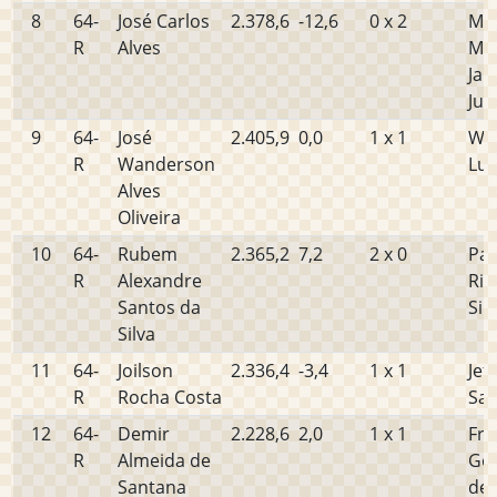
8
64-
José Carlos
2.378,6
-12,6
0 x 2
Mig
R
Alves
Mar
Jan
Jun
9
64-
José
2.405,9
0,0
1 x 1
Wa
R
Wanderson
Lui
Alves
Oliveira
10
64-
Rubem
2.365,2
7,2
2 x 0
Pau
R
Alexandre
Rib
Santos da
Sil
Silva
11
64-
Joilson
2.336,4
-3,4
1 x 1
Jef
R
Rocha Costa
San
12
64-
Demir
2.228,6
2,0
1 x 1
Fra
R
Almeida de
Gon
Santana
de 