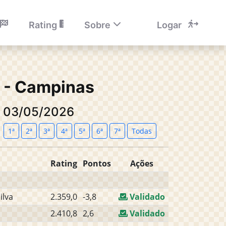
Rating
Sobre
Logar
a - Campinas
: 03/05/2026
1ª
2ª
3ª
4ª
5ª
6ª
7ª
Todas
Rating
Pontos
Ações
ilva
2.359,0
-3,8
Validado
2.410,8
2,6
Validado