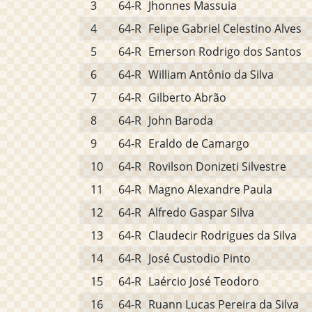
3
64-R
Jhonnes Massuia
4
64-R
Felipe Gabriel Celestino Alves
5
64-R
Emerson Rodrigo dos Santos
6
64-R
William Antônio da Silva
7
64-R
Gilberto Abrão
8
64-R
John Baroda
9
64-R
Eraldo de Camargo
10
64-R
Rovilson Donizeti Silvestre
11
64-R
Magno Alexandre Paula
12
64-R
Alfredo Gaspar Silva
13
64-R
Claudecir Rodrigues da Silva
14
64-R
José Custodio Pinto
15
64-R
Laércio José Teodoro
16
64-R
Ruann Lucas Pereira da Silva