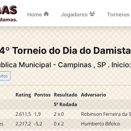
Home
Jogadores
Torneios
4º Torneio do Dia do Damist
ública Municipal - Campinas
,
SP
.
Inicio
ados
Rating
Pontos
Resultado
Adversario
5ª Rodada
2.611,5
1,9
2 x 0
Robinson Ferreira da S
es
2.217,2
-5,2
0 x 2
Humberto Bifolco