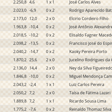
2.250,8
4,6
1 x 1
José Carlos Alves
2.023,0
-6,9
0 x 2
Rodrigo Aparecido Bati
2.173,0
12,0
2 x 0
Elcirio Cordeiro Filho
1.963,8
-10,4
0 x 2
José Antônio Alexandr
2.018,5
-10,2
0 x 2
Elisaldo Fagner Maced
2.098,2
-13,5
0 x 2
Francisco José do Espi
2.040,2
-14,7
0 x 2
Kaoky Pereira Porto
1.870,2
25,6
2 x 0
Jucelino Rodrigues da
2.136,0
14,4
2 x 0
Ney da Silva Figueired
1.846,8
-10,0
0 x 2
Miguel Mendonça Ca
2.043,2
-2,4
1 x 1
Luiz Carlos Pereira
2.050,2
7,2
2 x 0
Taísa de Fátima Lazari
1.889,8
7,2
1 x 1
Ricardo Sousa Lima
1.775,2
-7,6
0 x 2
Reinaldo Thomaz Silva