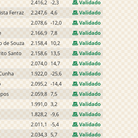
2.416,2
-2,3
Validado
sta Ferraz
2.247,6
4,6
Validado
2.078,6
-12,0
Validado
e
2.166,9
7,8
Validado
o de Souza
2.158,4
10,2
Validado
rito Santo
2.158,6
13,5
Validado
2.074,0
14,7
Validado
 Cunha
1.922,0
-25,6
Validado
o
2.095,2
-14,4
Validado
mpos
2.059,8
7,5
Validado
1.991,0
3,2
Validado
1.828,2
-9,6
Validado
2.011,1
-5,4
Validado
2.034,3
5,7
Validado