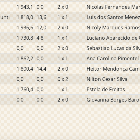
1.943,1
0,0
2 x 0
Nicolas Fernandes Mar
unti
1.818,0
13,6
1 x 1
Luis dos Santos Mene
1.936,6
12,0
2 x 0
Nicoly Marques Ramo
1.730,8
4,8
1 x 1
Luciano Aparecido de O
0,0
0,0
2 x 0
Sebastiao Lucas da Sil
1.862,2
0,0
1 x 1
Ana Carolina Pimentel
1.800,4
14,4
2 x 0
Heitor Mendonça Cam
0,0
0,0
0 x 2
Nilton Cesar Silva
1.760,4
0,0
1 x 1
Estela de Freitas
0,0
0,0
2 x 0
Giovanna Borges Baro