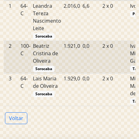
1
64-
Leandra
2.016,0
6,6
2 x 0
Ivo
C
Tereza
Po
Nascimento
Leite
Sorocaba
2
100-
Beatriz
1.921,0
0,0
2 x 0
Ivan
C
Cristina de
Min
Oliveira
Gar
Sorocaba
Tat
3
64-
Lais Maria
1.929,0
0,0
2 x 0
Mic
C
de Oliveira
Ma
de 
Sorocaba
Tat
Voltar