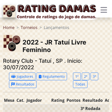
Home
Torneios
Lançamentos
2022 - JR Tatuí Livre
Feminino
Rotary Club - Tatuí
,
SP
.
Inicio:
30/07/2022
Jogadores
Regulamento
1ª
2ª
3ª
Resultados
Todas
Mesa
Cat.
Jogador
Rating
Pontos
Resultado
Adv
3ª Rodada