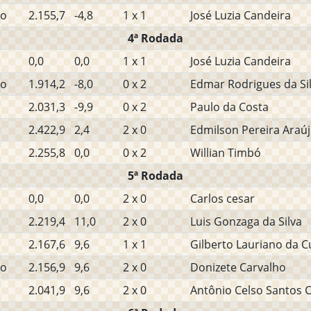
ho
2.155,7
-4,8
1 x 1
José Luzia Candeira
4ª Rodada
0,0
0,0
1 x 1
José Luzia Candeira
ho
1.914,2
-8,0
0 x 2
Edmar Rodrigues da Sil
2.031,3
-9,9
0 x 2
Paulo da Costa
2.422,9
2,4
2 x 0
Edmilson Pereira Araú
2.255,8
0,0
0 x 2
Willian Timbó
5ª Rodada
0,0
0,0
2 x 0
Carlos cesar
2.219,4
11,0
2 x 0
Luis Gonzaga da Silva
2.167,6
9,6
1 x 1
Gilberto Lauriano da 
ho
2.156,9
9,6
2 x 0
Donizete Carvalho
2.041,9
9,6
2 x 0
Antônio Celso Santos 