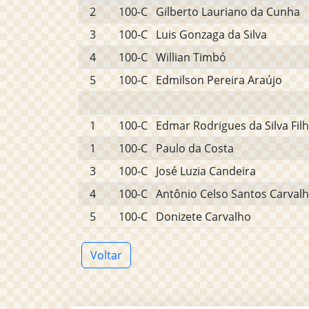
2
100-C
Gilberto Lauriano da Cunha
3
100-C
Luis Gonzaga da Silva
4
100-C
Willian Timbó
5
100-C
Edmilson Pereira Araújo
1
100-C
Edmar Rodrigues da Silva Fil
1
100-C
Paulo da Costa
3
100-C
José Luzia Candeira
4
100-C
Antônio Celso Santos Carval
5
100-C
Donizete Carvalho
Voltar