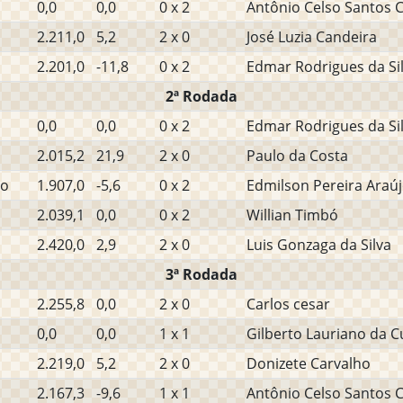
0,0
0,0
0 x 2
Antônio Celso Santos 
2.211,0
5,2
2 x 0
José Luzia Candeira
2.201,0
-11,8
0 x 2
Edmar Rodrigues da Sil
2ª Rodada
0,0
0,0
0 x 2
Edmar Rodrigues da Sil
2.015,2
21,9
2 x 0
Paulo da Costa
ho
1.907,0
-5,6
0 x 2
Edmilson Pereira Araú
2.039,1
0,0
0 x 2
Willian Timbó
2.420,0
2,9
2 x 0
Luis Gonzaga da Silva
3ª Rodada
2.255,8
0,0
2 x 0
Carlos cesar
0,0
0,0
1 x 1
Gilberto Lauriano da 
2.219,0
5,2
2 x 0
Donizete Carvalho
2.167,3
-9,6
1 x 1
Antônio Celso Santos 