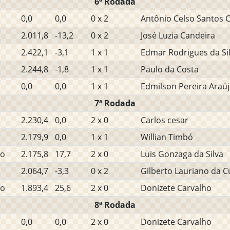
6ª Rodada
0,0
0,0
0 x 2
Antônio Celso Santos 
2.011,8
-13,2
0 x 2
José Luzia Candeira
2.422,1
-3,1
1 x 1
Edmar Rodrigues da Sil
2.244,8
-1,8
1 x 1
Paulo da Costa
0,0
0,0
1 x 1
Edmilson Pereira Araú
7ª Rodada
2.230,4
0,0
2 x 0
Carlos cesar
2.179,9
0,0
1 x 1
Willian Timbó
ho
2.175,8
17,7
2 x 0
Luis Gonzaga da Silva
2.064,7
-3,3
0 x 2
Gilberto Lauriano da 
ho
1.893,4
25,6
2 x 0
Donizete Carvalho
8ª Rodada
0,0
0,0
2 x 0
Donizete Carvalho