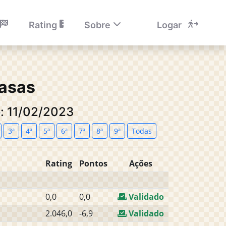
Rating
Sobre
Logar
casas
o: 11/02/2023
3ª
4ª
5ª
6ª
7ª
8ª
9ª
Todas
Rating
Pontos
Ações
0,0
0,0
Validado
2.046,0
-6,9
Validado