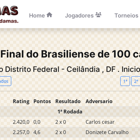
Home
Jogadores
Torneios
Final do Brasiliense de 100 
 Distrito Federal - Ceilândia
,
DF
.
Inici
ados
1ª
2ª
Rating
Pontos
Resultado
Adversario
1ª Rodada
2.420,0
0,0
2 x 0
Carlos cesar
2.257,0
4,6
2 x 0
Donizete Carvalho