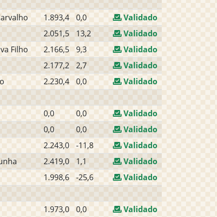
Carvalho
1.893,4
0,0
Validado
2.051,5
13,2
Validado
va Filho
2.166,5
9,3
Validado
2.177,2
2,7
Validado
jo
2.230,4
0,0
Validado
0,0
0,0
Validado
0,0
0,0
Validado
2.243,0
-11,8
Validado
Cunha
2.419,0
1,1
Validado
1.998,6
-25,6
Validado
1.973,0
0,0
Validado