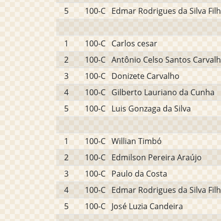
5
100-C
Edmar Rodrigues da Silva Fil
1
100-C
Carlos cesar
2
100-C
Antônio Celso Santos Carval
3
100-C
Donizete Carvalho
4
100-C
Gilberto Lauriano da Cunha
5
100-C
Luis Gonzaga da Silva
1
100-C
Willian Timbó
2
100-C
Edmilson Pereira Araújo
3
100-C
Paulo da Costa
4
100-C
Edmar Rodrigues da Silva Fil
5
100-C
José Luzia Candeira