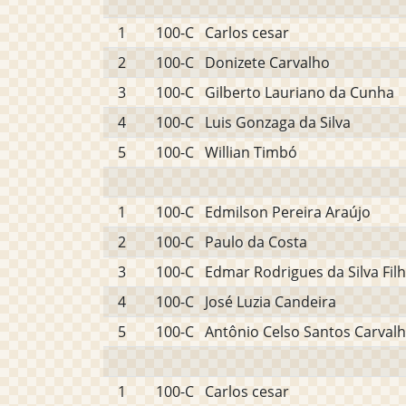
1
100-C
Carlos cesar
2
100-C
Donizete Carvalho
3
100-C
Gilberto Lauriano da Cunha
4
100-C
Luis Gonzaga da Silva
5
100-C
Willian Timbó
1
100-C
Edmilson Pereira Araújo
2
100-C
Paulo da Costa
3
100-C
Edmar Rodrigues da Silva Fil
4
100-C
José Luzia Candeira
5
100-C
Antônio Celso Santos Carval
1
100-C
Carlos cesar