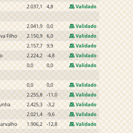
2.037,1
4,8
Validado
2.041,9
0,0
Validado
va Filho
2.150,9
6,0
Validado
2.157,7
9,9
Validado
jo
2.224,2
-4,8
Validado
0,0
0,0
Validado
0,0
0,0
Validado
2.255,8
-11,0
Validado
Cunha
2.425,3
-3,2
Validado
2.021,4
-9,6
Validado
Carvalho
1.906,2
-12,8
Validado