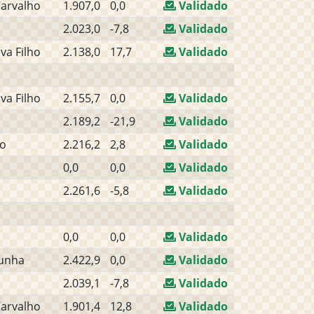
Carvalho
1.907,0
0,0
Validado
2.023,0
-7,8
Validado
va Filho
2.138,0
17,7
Validado
va Filho
2.155,7
0,0
Validado
2.189,2
-21,9
Validado
jo
2.216,2
2,8
Validado
0,0
0,0
Validado
2.261,6
-5,8
Validado
0,0
0,0
Validado
Cunha
2.422,9
0,0
Validado
2.039,1
-7,8
Validado
Carvalho
1.901,4
12,8
Validado