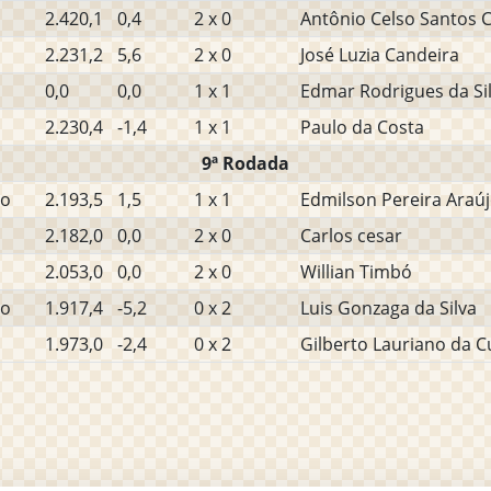
2.420,1
0,4
2 x 0
Antônio Celso Santos 
2.231,2
5,6
2 x 0
José Luzia Candeira
0,0
0,0
1 x 1
Edmar Rodrigues da Sil
2.230,4
-1,4
1 x 1
Paulo da Costa
9ª Rodada
ho
2.193,5
1,5
1 x 1
Edmilson Pereira Araú
2.182,0
0,0
2 x 0
Carlos cesar
2.053,0
0,0
2 x 0
Willian Timbó
ho
1.917,4
-5,2
0 x 2
Luis Gonzaga da Silva
1.973,0
-2,4
0 x 2
Gilberto Lauriano da 