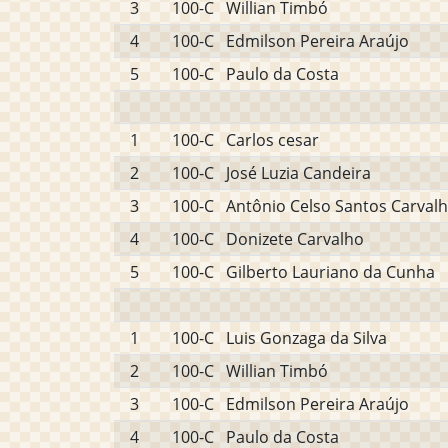
3
100-C
Willian Timbó
4
100-C
Edmilson Pereira Araújo
5
100-C
Paulo da Costa
1
100-C
Carlos cesar
2
100-C
José Luzia Candeira
3
100-C
Antônio Celso Santos Carval
4
100-C
Donizete Carvalho
5
100-C
Gilberto Lauriano da Cunha
1
100-C
Luis Gonzaga da Silva
2
100-C
Willian Timbó
3
100-C
Edmilson Pereira Araújo
4
100-C
Paulo da Costa