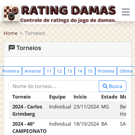
Home
Torneios
Torneios
Primeira
Anterior
11
12
13
14
15
Próxima
Última
Busca
Torneio
Equipe
Início
Estado
Munic
2024 - Carlos
Individual
23/11/2024
MG
Belo
Grimberg
Horizo
2024 - 46º
Individual
18/10/2024
BA
SALV
CAMPEONATO