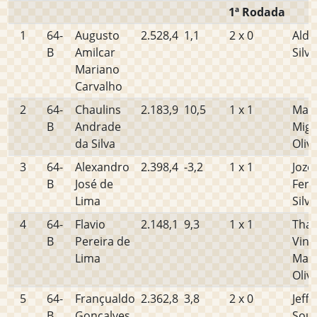
1ª Rodada
1
64-
Augusto
2.528,4
1,1
2 x 0
Alde
B
Amilcar
Silva
Mariano
Carvalho
2
64-
Chaulins
2.183,9
10,5
1 x 1
Man
B
Andrade
Migu
da Silva
Oliv
3
64-
Alexandro
2.398,4
-3,2
1 x 1
Joze
B
José de
Ferr
Lima
Silva
4
64-
Flavio
2.148,1
9,3
1 x 1
Tha
B
Pereira de
Viní
Lima
Mar
Oliv
5
64-
Françualdo
2.362,8
3,8
2 x 0
Jeff
B
Gonçalves
Souz