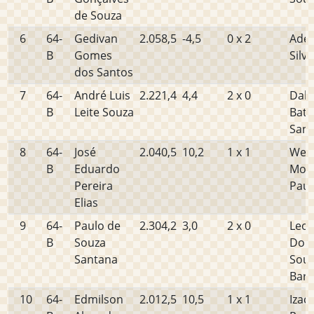
de Souza
6
64-
Gedivan
2.058,5
-4,5
0 x 2
Adei
B
Gomes
Silva
dos Santos
7
64-
André Luis
2.221,4
4,4
2 x 0
Dalt
B
Leite Souza
Bati
Sant
8
64-
José
2.040,5
10,2
1 x 1
Well
B
Eduardo
Mon
Pereira
Paul
Elias
9
64-
Paulo de
2.304,2
3,0
2 x 0
Leo
B
Souza
Doug
Santana
Sou
Barr
10
64-
Edmilson
2.012,5
10,5
1 x 1
Izac 