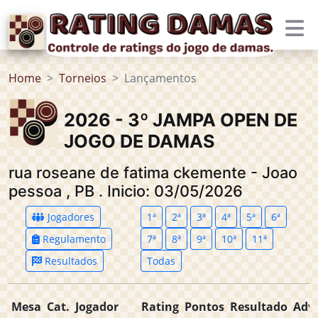
Home
Torneios
Lançamentos
2026 - 3º JAMPA OPEN DE
JOGO DE DAMAS
rua roseane de fatima ckemente - Joao
pessoa
,
PB
.
Inicio: 03/05/2026
Jogadores
1ª
2ª
3ª
4ª
5ª
6ª
Regulamento
7ª
8ª
9ª
10ª
11ª
Resultados
Todas
Mesa
Cat.
Jogador
Rating
Pontos
Resultado
Adve