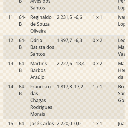
B
Alves dos
Pere
Santos
Lop
11
64-
Reginaldo
2.231,5
-6,6
1 x 1
Ivan
B
de Souza
Lope
Oliveira
12
64-
Dário
1.997,7
-6,3
0 x 2
Leo
B
Batista dos
Maci
Santos
Vasc
13
64-
Martins
2.227,6
-18,4
0 x 2
Marc
B
Barbos
Hen
Araújo
da S
14
64-
Francisco
1.817,8
17,2
1 x 1
Bru
B
das
Sant
Chagas
Gom
Rodrigues
Morais
15
64-
José Carlos
2.220,0
0,0
1 x 1
Juas