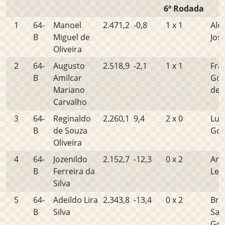
6ª Rodada
1
64-
Manoel
2.471,2
-0,8
1 x 1
Ale
B
Miguel de
Jos
Oliveira
2
64-
Augusto
2.518,9
-2,1
1 x 1
Fra
B
Amilcar
Gon
Mariano
de 
Carvalho
3
64-
Reginaldo
2.260,1
9,4
2 x 0
Luc
B
de Souza
Gom
Oliveira
4
64-
Jozenildo
2.152,7
-12,3
0 x 2
And
B
Ferreira da
Lei
Silva
5
64-
Adeildo Lira
2.343,8
-13,4
0 x 2
Bru
B
Silva
San
Go