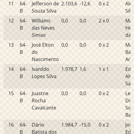
11
64-
Jefferson de
2.103,6
-12,6
0 x 2
Ald
B
Souza Silva
Silv
12
64-
Williams
0,0
0,0
2 x 0
Mar
B
das Neves
Hen
Simao
da S
13
64-
José Elton
0,0
0,0
0 x 2
Mar
B
do
Bar
Nascimento
Ara
14
64-
Ivanildo
1.978,7
1,6
1 x 1
Edm
B
Lopes Silva
Alv
San
15
64-
Juastne
0,0
0,0
0 x 2
Leo
B
Rocha
Dou
Cavalcante
Sou
Bar
16
64-
Dário
1.984,7
-15,0
0 x 2
Jos
B
Batista dos
Edu