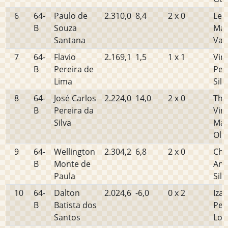
6
64-
Paulo de
2.310,0
8,4
2 x 0
Leo
B
Souza
Mac
Santana
Vas
7
64-
Flavio
2.169,1
1,5
1 x 1
Vini
B
Pereira de
Per
Lima
Silv
8
64-
José Carlos
2.224,0
14,0
2 x 0
Tha
B
Pereira da
Viní
Silva
Mar
Oliv
9
64-
Wellington
2.304,2
6,8
2 x 0
Cha
B
Monte de
And
Paula
Silv
10
64-
Dalton
2.024,6
-6,0
0 x 2
Izac
B
Batista dos
Per
Santos
Lop