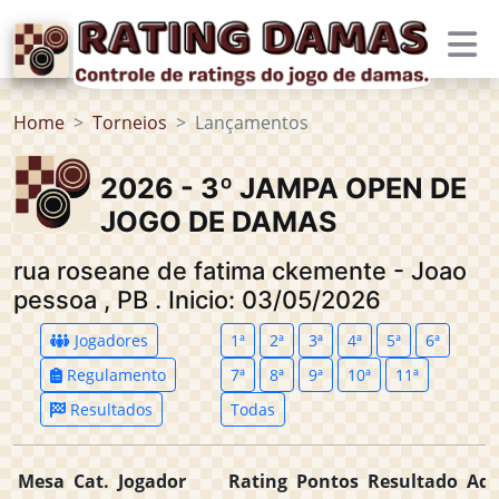
Home
Torneios
Lançamentos
2026 - 3º JAMPA OPEN DE
JOGO DE DAMAS
rua roseane de fatima ckemente - Joao
pessoa
,
PB
.
Inicio: 03/05/2026
Jogadores
1ª
2ª
3ª
4ª
5ª
6ª
Regulamento
7ª
8ª
9ª
10ª
11ª
Resultados
Todas
Mesa
Cat.
Jogador
Rating
Pontos
Resultado
Adv