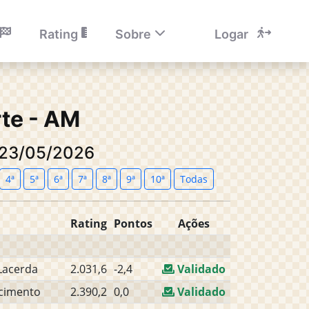
Rating
Sobre
Logar
te - AM
: 23/05/2026
4ª
5ª
6ª
7ª
8ª
9ª
10ª
Todas
Rating
Pontos
Ações
Lacerda
2.031,6
-2,4
Validado
scimento
2.390,2
0,0
Validado