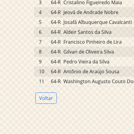
3
64-R
Cristalino Figueiredo Maia
4
64-R
Jeová de Andrade Nobre
5
64-R
Josafá Albuquerque Cavalcanti
6
64-R
Aldeir Santos da Silva
7
64-R
Francisco Pinheiro de Lira
8
64-R
Gilvan de Oliveira Silva
9
64-R
Pedro Vieira da Silva
10
64-R
Antônio de Araújo Sousa
11
64-R
Washington Augusto Couto Do
Voltar