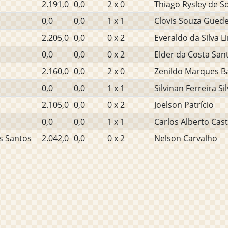
2.191,0
0,0
2 x 0
Thiago Rysley de S
0,0
0,0
1 x 1
Clovis Souza Gued
2.205,0
0,0
0 x 2
Everaldo da Silva Li
0,0
0,0
0 x 2
Elder da Costa San
2.160,0
0,0
2 x 0
Zenildo Marques B
0,0
0,0
1 x 1
Silvinan Ferreira Si
2.105,0
0,0
0 x 2
Joelson Patrício
0,0
0,0
1 x 1
Carlos Alberto Cas
s Santos
2.042,0
0,0
0 x 2
Nelson Carvalho