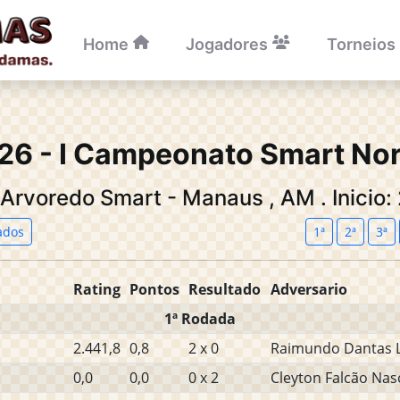
Home
Jogadores
Torneios
26 - I Campeonato Smart Nor
l Arvoredo Smart - Manaus
,
AM
.
Inicio
ados
1ª
2ª
3ª
Rating
Pontos
Resultado
Adversario
1ª Rodada
2.441,8
0,8
2 x 0
Raimundo Dantas 
0,0
0,0
0 x 2
Cleyton Falcão Na