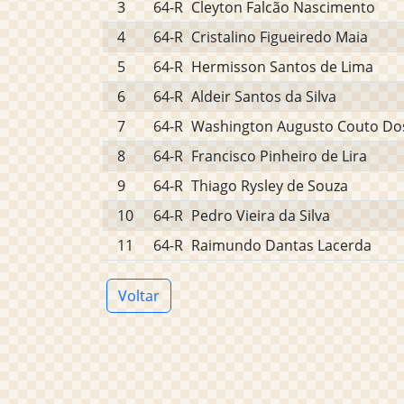
3
64-R
Cleyton Falcão Nascimento
4
64-R
Cristalino Figueiredo Maia
5
64-R
Hermisson Santos de Lima
6
64-R
Aldeir Santos da Silva
7
64-R
Washington Augusto Couto Do
8
64-R
Francisco Pinheiro de Lira
9
64-R
Thiago Rysley de Souza
10
64-R
Pedro Vieira da Silva
11
64-R
Raimundo Dantas Lacerda
Voltar