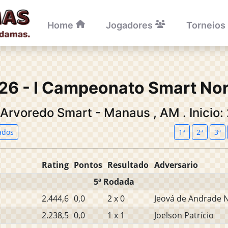
Home
Jogadores
Torneios
26 - I Campeonato Smart Nor
l Arvoredo Smart - Manaus
,
AM
.
Inicio
ados
1ª
2ª
3ª
Rating
Pontos
Resultado
Adversario
5ª Rodada
2.444,6
0,0
2 x 0
Jeová de Andrade 
2.238,5
0,0
1 x 1
Joelson Patrício