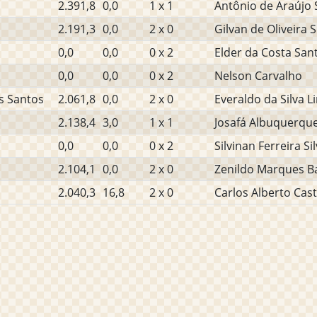
2.391,8
0,0
1 x 1
Antônio de Araújo
2.191,3
0,0
2 x 0
Gilvan de Oliveira S
0,0
0,0
0 x 2
Elder da Costa San
0,0
0,0
0 x 2
Nelson Carvalho
s Santos
2.061,8
0,0
2 x 0
Everaldo da Silva Li
2.138,4
3,0
1 x 1
Josafá Albuquerque
0,0
0,0
0 x 2
Silvinan Ferreira Si
2.104,1
0,0
2 x 0
Zenildo Marques B
2.040,3
16,8
2 x 0
Carlos Alberto Cas