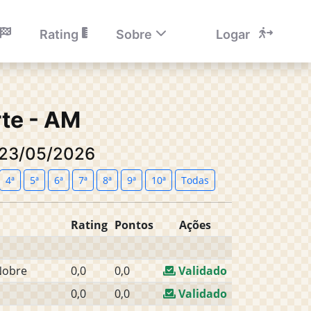
Rating
Sobre
Logar
te - AM
: 23/05/2026
4ª
5ª
6ª
7ª
8ª
9ª
10ª
Todas
Rating
Pontos
Ações
Nobre
0,0
0,0
Validado
0,0
0,0
Validado